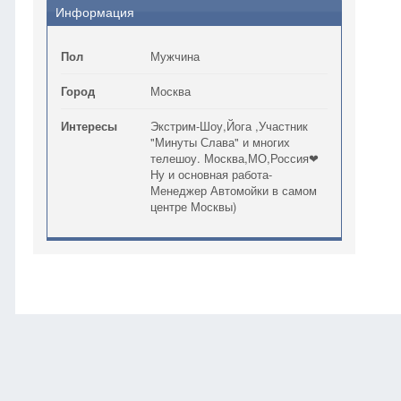
Информация
Пол
Мужчина
Город
Москва
Интересы
Экстрим-Шоу,Йога ,Участник
"Минуты Слава" и многих
телешоу. Москва,МО,Россия❤
Ну и основная работа-
Менеджер Автомойки в самом
центре Москвы)
Главная
Сергей Садовой
Обновление статуса