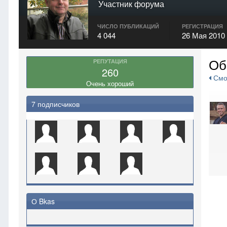
Участник форума
ЧИСЛО ПУБЛИКАЦИЙ
РЕГИСТРАЦИЯ
4 044
26 Мая 2010
Об
РЕПУТАЦИЯ
260
Смот
Очень хороший
7 подписчиков
О Bkas