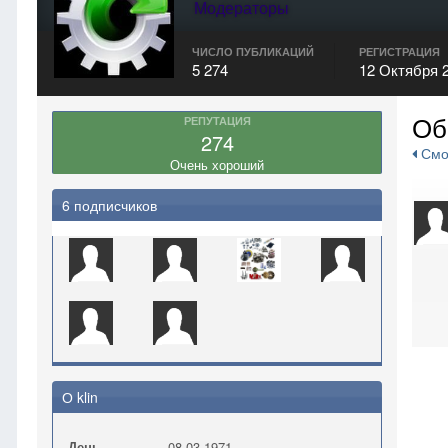
Модераторы
ЧИСЛО ПУБЛИКАЦИЙ
РЕГИСТРАЦИЯ
5 274
12 Октября 
Об
РЕПУТАЦИЯ
274
Смот
Очень хороший
6 подписчиков
О klin
День
08.03.1971