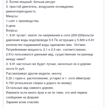
2. Более мощный, больше ресурс
3. простой двигатель, воздушное охлаждение,
ремонтопригодность
Минусы:
1.снят с производства
2.цена
Вопрсы:
1. 6.91 пугает: хватит ли напряжения в сети (200-220вольт)и
давления воды водопроводе 5,5 По иструкции у 5.600 и 6.91
количество подаваемой воды одинаково мин. 10л/мин.
Потребляемая мощность 2,1 и 2,5 квт. соответственно.
2.Кто пользовался данными авд, существенная ли разница
между ними?
3. 6.91 настолько же будет лучше, насколько он и дороже
почти 5т.руб.
Рассматривал другие модели, нехочу
5.20 ( гориз-е. расположение, устарел и т. хотя и9метров)
5.700 (итальянскя сборка и дорого по моему)
Остальные авд намного дороже.
Извините если много букв и не по теме, это моё первое
сообщение на форуме
Заранее всем спасибо