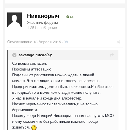
Никанорыч
64
Участник форума
1 251 сообщение
Опубликовано
13 Апреля 2015
·
savatage писал(а):
Со всеми согласен.
Проходим аттестацию.
Подляны от работников можно ждать в любой
момент.Это же люди,к ним в голову не залезешь.
Предприниматель должен быть психологом.Разбираться
в людях.А то и молотком с зади можно получить.
У нас в начале и конце дня алкотестер.
Насчет беременности сталкивались,и не только
беременности.
Посему когда Валерий Никонорыч начал нас пугать МСО
я ему сказал что без работников намного проще
живеться.