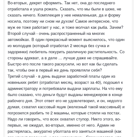
Во-вторых, декрет оформить. Так нет, она до последнего
отработала и ушла рожать. Сказать, что мы были в шоке, не
сказать ничего. Комплекция у нее немаленькая, да и форму
носила, поэтому ни сном ни духом! Самое интересное, что
муж ее тоже работает у нас, и тоже молчал как рыба. Зачем?
Второй случай - очень распространенный на многих
автомойках. В один прекрасный момент выяснилось, что один
из молодцев (который отработал 2 месяца без сучка и
задоринки) любитель покурить различную растительность. Со
стороны адекват, а в деле ... лучше даже не спрашивайте.
Быстро его после такого раскусили, но вот как бы сделать
так, чтобы они в первый же день проявляли себя?
Третий случай - в день выдачи заработной платы один из
новеньких ребят (отработал месяц, возраст за 40), подошел к
администратору и потребовали выдачи зарплаты. На что ему
было сказано, что деньги будут выданы менеджером в конце
рабочего дня. Этот ответ его не удовлетворил, и он, недолго
думая, схватил кассовый ящик (железный такой массивный) и
погрозился разбить те 2 машины, которые стояли на постах.
Надо ли говорить, что всех охватил ступор. Никто этого, во-
первых, не ожидал, во-вторых, именно от него. Админ не
растерялась, аккуратно уболтала его заняться машиной (как