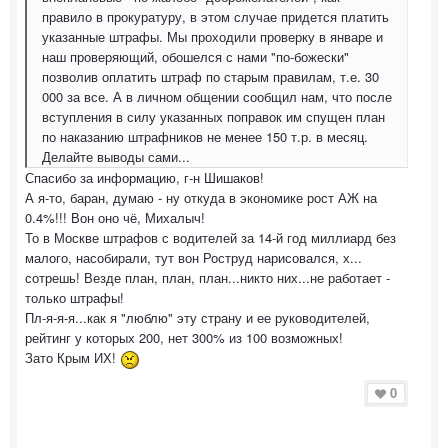
правило в прокуратуру, в этом случае придется платить
указанные штрафы. Мы проходили проверку в январе и
наш проверяющий, обошелся с нами "по-божески"
позволив оплатить штраф по старым правилам, т.е. 30
000 за все. А в личном общении сообщил нам, что после
вступления в силу указанных поправок им спущен план
по наказанию штрафников не менее 150 т.р. в месяц.
Делайте выводы сами...
Спасибо за информацию, г-н Шишаков!
А я-то, баран, думаю - ну откуда в экономике рост АЖ на
0.4%!!! Вон оно чё, Михалыч!
То в Москве штрафов с водителей за 14-й год миллиард без
малого, насобирали, тут вон Роструд нарисовался, х...
сотрешь! Везде план, план, план...никто них...не работает -
только штрафы!
Пл-я-я-я...как я "люблю" эту страну и ее руководителей,
рейтинг у которых 200, нет 300% из 100 возможных!
Зато Крым ИХ!
0