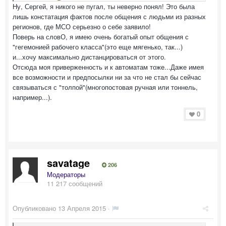
Ну, Сергей, я никого не пугал, ты неверно понял! Это была
лишь констатация фактов после общения с людьми из разных
регионов, где МСО серьезно о себе заявило!
Поверь на словО, я имею очень богатый опыт общения с
"гегемонией рабочего класса"(это еще мягенько, так...)
и...хочу максимально дистанцироваться от этого.
Отсюда моя приверженность и к автоматам тоже...Даже имея
все возможности и предпосылки ни за что не стал бы сейчас
связываться с "толпой"(многопостовая ручная или тоннель,
например...).
0
savatage
206
Модераторы
11 217 сообщений
Опубликовано
13 Апреля 2015
·