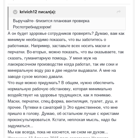
krivich12 писал(а):
Выручайте- близится плановая проверка
Роспотребнадзором!
А он будет здоровье сотрудников проверять? Думаю, вам как
минимум необходимо показать, что вы заботитесь о
работниках. Например, заставьте всех носить маски и
перчатки. Во-вторых, можно показать, что вы оказываете, так
сказать, гуманитарную помощь. У меня муж на
лакокрасочном производстве когда работал, так им соки и
минеральную воду раз в две недели выдавали. А мне на
заводе сухое молоко давали.
Что еще можно придумать? В общем, нужно обеспечить
нормальную рабочую обстановку, которая минимально
воздействует на здоровье трудящихся, как я понимаю.
Маски, перчатки, спец.форма, вентиляция, туалет, душ, и
прочее. Путевки в санаторий )) Это единственное, что мне
пришло в голову. Думаю, об остальном лучше с юристами
проконсультироваться. Кстати, неплохая мысль, надо бы
задуматься...
Мы как всегда, пока не коснется, ни сном ни духом...
Изменено
13 Апреля 2015
пользователем Надежда