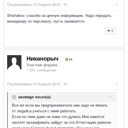
Опубликовано
13 Апреля 2015
·
Shishakov, спасибо за ценную информацию. Надо передать
менеджеру по персоналу, пусть занимается
0
Никанорыч
64
Участник форума
1 251 сообщение
Опубликовано
14 Апреля 2015
·
savatage писал(а):
Все же если мы предприниматели нам надо не бежать
от людей,а учиться с ними работать.
Если по теме даже не знаю что думать.Мне кажется
захотят оштрафовать найдут за что.Аттестацию рабочих
мест надо.Сказали будут проверять.Она один раз