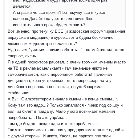
делается.
А справки че все время?Про текучку все в курсе
наверно.Давайте на учет в налоговую без
испытательного срока будем ставить?
Вот именно, про текучку ВСЕ (и жидовская коррумпированная
верхушка в медицине) в курсе...вот и будем бесконечно
люмпенам медосмотры оплачивать?
Ну, насчет "учиться с ними работать..." - на мой взгляд, дело
спорное, очень...
Я в одной госконторе работал, с очень громким именем (часто
на ТВ в рекламах мелькает) - там ва-а-а-ще никто не
заморачивается, как с персоналом работать! Палочная
дисциплина, хрен устроишься, льгот море...зарплата у
линейного персонала невысокая, но удобоваримая,
стабильная...
А Вы: "С алкотестером вначале смены - в конце смены...".
Кому там это надо...? Только запалился - пинок под ср...ку и
волчий билет в придачу. Мало у кого возникает желания
попробовать... Но это упрАва...
Там где быдло - везде одни и те же проблемы...
Так что - зависимость полная у предпринимателя и с одной и
с другой стороны. И никто, Уасся, не парится про твои