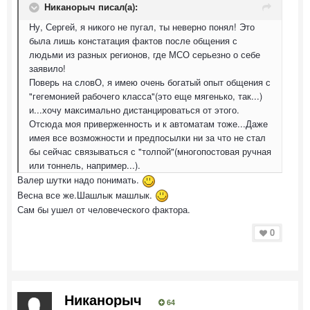
Никанорыч писал(а):
Ну, Сергей, я никого не пугал, ты неверно понял! Это
была лишь констатация фактов после общения с
людьми из разных регионов, где МСО серьезно о себе
заявило!
Поверь на словО, я имею очень богатый опыт общения с
"гегемонией рабочего класса"(это еще мягенько, так...)
и...хочу максимально дистанцироваться от этого.
Отсюда моя приверженность и к автоматам тоже...Даже
имея все возможности и предпосылки ни за что не стал
бы сейчас связываться с "толпой"(многопостовая ручная
или тоннель, например...).
Валер шутки надо понимать.
Весна все же.Шашлык машлык.
Сам бы ушел от человеческого фактора.
0
Никанорыч
64