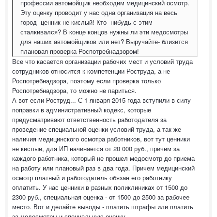
профессии автомойщик необходим медицинский осмотр.
Эту оценку проводит у нас одна организация на весь
город- ценник не кислый! Кто- нибудь с этим
сталкивался? В конце концов нужны ли эти медосмотры
для наших автомойщиков или нет? Выручайте- близится
плановая проверка Роспотребнадзором!
Все что касается организации рабочих мест и условий труда
сотрудников относится к компетенции Роструда, а не
Роспотребнадзора, поэтому если проверка только
Роспотребнадзора, то можно не париться.
А вот если Роструд... С 1 января 2015 года вступили в силу
поправки в административный кодекс, которые
предусматривают ответственность работодателя за
проведение специальной оценки условий труда, а так же
наличия медицинского осмотра работников, вот тут ценники
не кислые, для ИП начинается от 20 000 руб., причем за
каждого работника, который не прошел медосмотр до приема
на работу или плановый раз в два года. Причем медицинский
осмотр платный и работодатель обязан его работнику
оплатить. У нас ценники в разных поликлиниках от 1500 до
2300 руб., специальная оценка - от 1500 до 2500 за рабочее
место. Вот и делайте выводы - платить штрафы или платить
за медосмотры и специальную оценку...