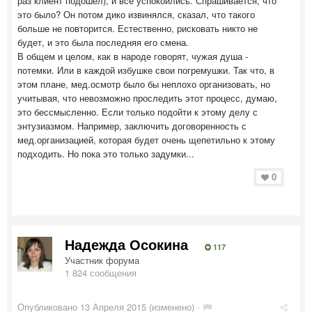
раз клиент подошел), и все успокоились. Спрашивается, что
это было? Он потом дико извинялся, сказал, что такого
больше не повторится. Естественно, рисковать никто не
будет, и это была последняя его смена.
В общем и целом, как в народе говорят, чужая душа -
потемки. Или в каждой избушке свои погремушки. Так что, в
этом плане, мед.осмотр было бы неплохо организовать, но
учитывая, что невозможно проследить этот процесс, думаю,
это бессмысленно. Если только подойти к этому делу с
энтузиазмом. Например, заключить договоренность с
мед.организацией, которая будет очень щепетильно к этому
подходить. Но пока это только задумки...
0
Надежда Осокина
117
Участник форума
1 824 сообщения
Опубликовано
13 Апреля 2015
(изменено) ·