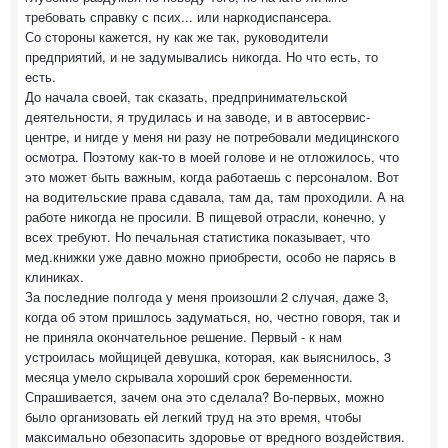
требовать справку с псих... или наркодиспансера.
Со стороны кажется, ну как же так, руководители
предприятий, и не задумывались никогда. Но что есть, то
есть.
До начала своей, так сказать, предпринимательской
деятельности, я трудилась и на заводе, и в автосервис-
центре, и нигде у меня ни разу не потребовали медицинского
осмотра. Поэтому как-то в моей голове и не отложилось, что
это может быть важным, когда работаешь с персоналом. Вот
на водительские права сдавала, там да, там проходили. А на
работе никогда не просили. В пищевой отрасли, конечно, у
всех требуют. Но печальная статистика показывает, что
мед.книжки уже давно можно приобрести, особо не парясь в
клиниках.
За последние полгода у меня произошли 2 случая, даже 3,
когда об этом пришлось задуматься, но, честно говоря, так и
не приняла окончательное решение. Первый - к нам
устроилась мойщицей девушка, которая, как выяснилось, 3
месяца умело скрывала хороший срок беременности.
Спрашивается, зачем она это сделала? Во-первых, можно
было организовать ей легкий труд на это время, чтобы
максимально обезопасить здоровье от вредного воздействия.