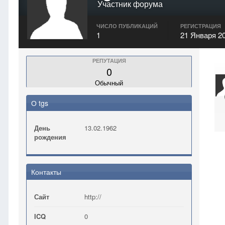
Участник форума
ЧИСЛО ПУБЛИКАЦИЙ
РЕГИСТРАЦИЯ
1
21 Января 2
РЕПУТАЦИЯ
0
Обычный
О tgs
День
13.02.1962
рождения
Контакты
Сайт
http://
ICQ
0