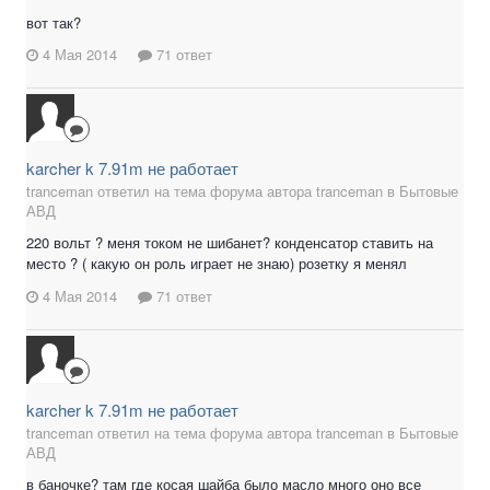
вот так?
4 Мая 2014
71 ответ
karcher k 7.91m не работает
tranceman ответил на тема форума автора tranceman в
Бытовые
АВД
220 вольт ? меня током не шибанет? конденсатор ставить на
место ? ( какую он роль играет не знаю) розетку я менял
4 Мая 2014
71 ответ
karcher k 7.91m не работает
tranceman ответил на тема форума автора tranceman в
Бытовые
АВД
в баночке? там где косая шайба было масло много оно все