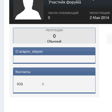
Участник форума
ЧИСЛО ПУБЛИКАЦИЙ
РЕГИСТРАЦИЯ
0
2 Мая 2014
РЕПУТАЦИЯ
0
Обычный
О arapov_stepan
Контакты
ICQ
0
Главная
arapov_stepan