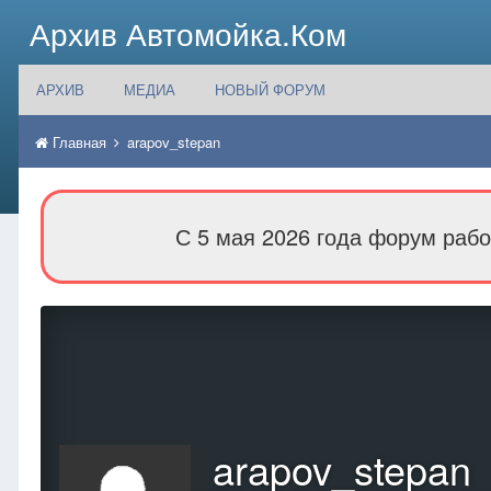
Архив Автомойка.Ком
АРХИВ
МЕДИА
НОВЫЙ ФОРУМ
Главная
arapov_stepan
С 5 мая 2026 года форум рабо
arapov_stepan