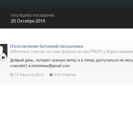
ПОСЛЕДНЕЕ ПОСЕЩЕНИЕ
20 Октября 2015
Изготовление бетонной песколовки
AMirontsev ответил на тема форума автора PROFI в
Водоснабжени
Добрый день, потерял нужную ветку и в личку достучаться не мог
спасибо!) a.mirontsev@gmail.com
14 Августа 2014
419 ответов