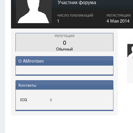
Участник форума
ЧИСЛО ПУБЛИКАЦИЙ
РЕГИСТРАЦИЯ
1
4 Мая 2014
РЕПУТАЦИЯ
0
Обычный
О AMirontsev
Контакты
ICQ
0
Главная
AMirontsev