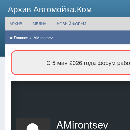
Архив Автомойка.Ком
АРХИВ
МЕДИА
НОВЫЙ ФОРУМ
Главная
AMirontsev
С 5 мая 2026 года форум рабо
AMirontsev