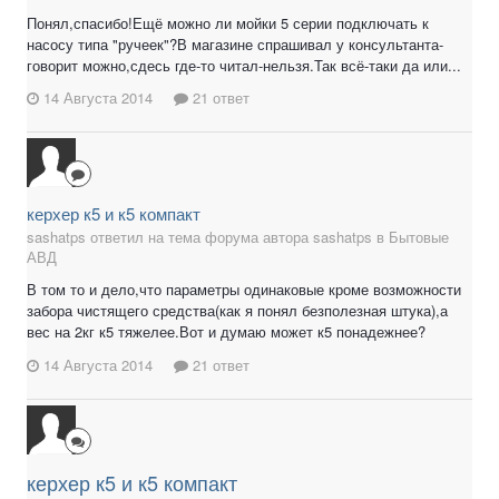
Понял,спасибо!Ещё можно ли мойки 5 серии подключать к
насосу типа "ручеек"?В магазине спрашивал у консультанта-
говорит можно,сдесь где-то читал-нельзя.Так всё-таки да или...
14 Августа 2014
21 ответ
керхер к5 и к5 компакт
sashatps ответил на тема форума автора sashatps в
Бытовые
АВД
В том то и дело,что параметры одинаковые кроме возможности
забора чистящего средства(как я понял безполезная штука),а
вес на 2кг к5 тяжелее.Вот и думаю может к5 понадежнее?
14 Августа 2014
21 ответ
керхер к5 и к5 компакт