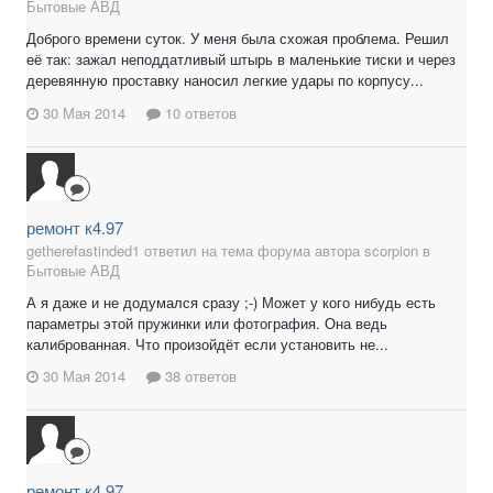
Бытовые АВД
Доброго времени суток. У меня была схожая проблема. Решил
её так: зажал неподдатливый штырь в маленькие тиски и через
деревянную проставку наносил легкие удары по корпусу...
30 Мая 2014
10 ответов
ремонт к4.97
getherefastinded1 ответил на тема форума автора scorpion в
Бытовые АВД
А я даже и не додумался сразу ;-) Может у кого нибудь есть
параметры этой пружинки или фотография. Она ведь
калиброванная. Что произойдёт если установить не...
30 Мая 2014
38 ответов
ремонт к4.97