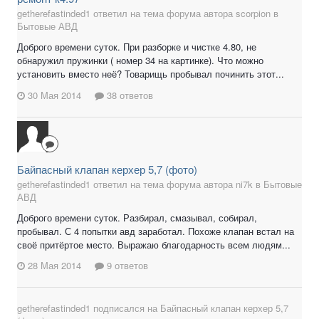
getherefastinded1 ответил на тема форума автора scorpion в
Бытовые АВД
Доброго времени суток. При разборке и чистке 4.80, не
обнаружил пружинки ( номер 34 на картинке). Что можно
установить вместо неё? Товарищь пробывал починить этот...
30 Мая 2014
38 ответов
Байпасный клапан керхер 5,7 (фото)
getherefastinded1 ответил на тема форума автора ni7k в
Бытовые
АВД
Доброго времени суток. Разбирал, смазывал, собирал,
пробывал. С 4 попытки авд заработал. Похоже клапан встал на
своё притёртое место. Выражаю благодарность всем людям...
28 Мая 2014
9 ответов
getherefastinded1
подписался на
Байпасный клапан керхер 5,7