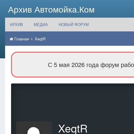
Архив Автомойка.Ком
АРХИВ
МЕДИА
НОВЫЙ ФОРУМ
Главная
XeqtR
С 5 мая 2026 года форум рабо
XeqtR