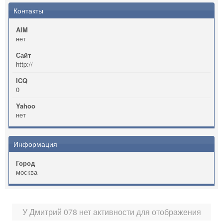
Контакты
AIM
нет
Сайт
http://
ICQ
0
Yahoo
нет
Информация
Город
москва
У Дмитрий 078 нет активности для отображения