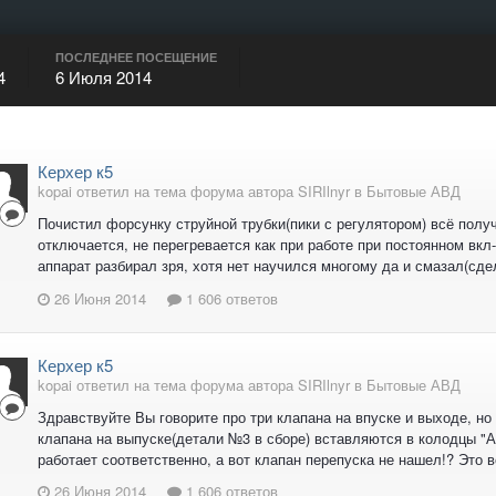
ПОСЛЕДНЕЕ ПОСЕЩЕНИЕ
4
6 Июля 2014
Керхер к5
kopai ответил на тема форума автора SIRIlnyr в
Бытовые АВД
Почистил форсунку струйной трубки(пики с регулятором) всё получ
отключается, не перегревается как при работе при постоянном вкл
аппарат разбирал зря, хотя нет научился многому да и смазал(сдел
26 Июня 2014
1 606 ответов
Керхер к5
kopai ответил на тема форума автора SIRIlnyr в
Бытовые АВД
Здравствуйте Вы говорите про три клапана на впуске и выходе, но
клапана на выпуске(детали №3 в сборе) вставляются в колодцы "
работает соответственно, а вот клапан перепуска не нашел!? Это в
26 Июня 2014
1 606 ответов