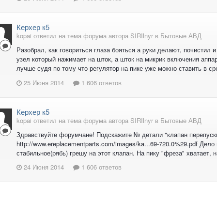
Керхер к5
kopai ответил на тема форума автора SIRIlnyr в
Бытовые АВД
Разобрал, как говориться глаза бояться а руки делают, почистил и
узел который нажимает на шток, а шток на микрик включения аппа
лучше судя по тому что регулятор на пике уже можно ставить в с
25 Июня 2014
1 606 ответов
Керхер к5
kopai ответил на тема форума автора SIRIlnyr в
Бытовые АВД
Здравствуйте форумчане! Подскажите № детали "клапан перепуск
http://www.ereplacementparts.com/images/ka...69-720.0%29.pdf Дел
стабильное(рябь) грешу на этот клапан. На пику "фреза" хватает, н
24 Июня 2014
1 606 ответов