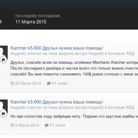
ПОСЛЕДНЕЕ ПОСЕЩЕНИЕ
4
11 Марта 2015
Karcher k5.600 Друзья нужна ваша помощь!
Андрей) ответил на тема форума автора Андрей) в
Бытовые АВД
Друзья, спасибо всем за помощь особенно Mechanic Karcher котор
После последнего разбора и чистки всего что только можно очисти
спасибо! Вы мне помогли сэкономить 100$ ровно столько с меня за
23 Июля 2014
51 ответ
Karcher k5.600 Друзья нужна ваша помощь!
Андрей) ответил на тема форума автора Андрей) в
Бытовые АВД
Но при холостом ходу вибрации нету. Поршни это круглые шайбы
9 Июля 2014
51 ответ