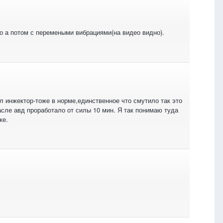
но а потом с перемеными вибрациями(на видео видно).
л инжектор-тоже в норме,единственное что смутило так это
асле авд проработало от силы 10 мин. Я так понимаю туда
ке.