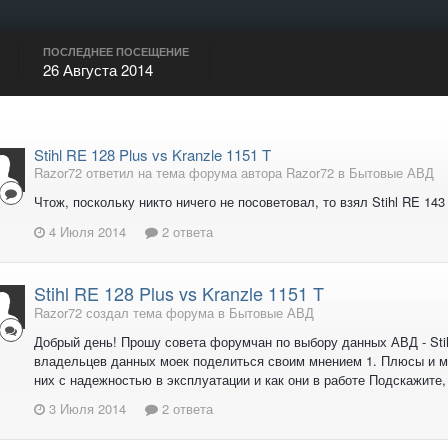
ПОСЛЕДНЕЕ ПОСЕЩЕНИЕ
26 Августа 2014
Stihl RE 128 Plus vs Kranzle 1151 T
Razor72 ответил на тема форума автора Razor72 в
Бытовые АВД
Чтож, поскольку никто ничего не посоветовал, то взял Stihl RE 143
4 Июля 2014
2 ответа
Stihl RE 128 Plus vs Kranzle 1151 T
Razor72 создал тема форума в
Бытовые АВД
Добрый день! Прошу совета форумчан по выбору данных АВД - Stih
владельцев данных моек поделиться своим мнением 1. Плюсы и мину
них с надежностью в эксплуатации и как они в работе Подскажите,
3 Июля 2014
2 ответа