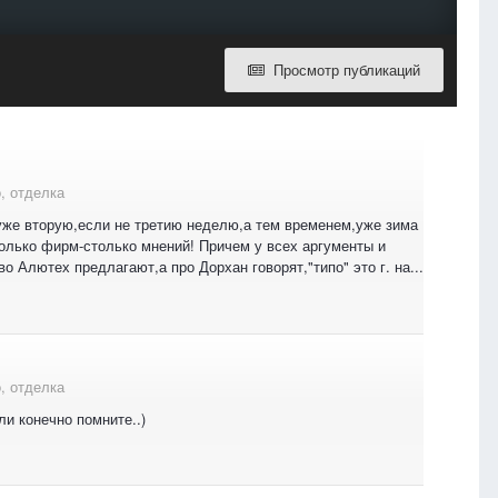
Просмотр публикаций
, отделка
уже вторую,если не третию неделю,а тем временем,уже зима
колько фирм-столько мнений! Причем у всех аргументы и
о Алютех предлагают,а про Дорхан говорят,"типо" это г. на...
, отделка
и конечно помните..)