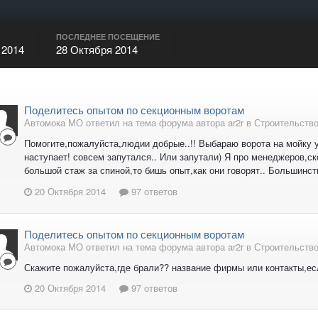
ПОСЛЕДНЕЕ ПОСЕЩЕНИЕ
 2014
28 Октября 2014
Поделитесь опытом по секционным воротам
Автомока МО ответил на тема форума автора ar2r в
Строительство
Помогите,пожалуйста,людии добрые..!! Выбараю ворота на мойку 
наступает! совсем запутался.. Или запутали) Я про менеджеров,с
большой стаж за спиной,то бишь опыт,как они говорят.. Большинств
20 Октября 2014
97 ответов
Поделитесь опытом по секционным воротам
Автомока МО ответил на тема форума автора ar2r в
Строительство
Скажите пожалуйста,где брали?? название фирмы или контакты,есл
20 Октября 2014
97 ответов