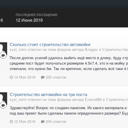
ПОСЛЕДНЕЕ ПОСЕЩЕНИЕ
16
12 Июня 2019
Сколько стоит строительство автомойки
sysl_mimi ответил на тема форума автора Владис в
Строительство
После долгих усилий удалось выбить ещё место в длину, буду стр
среднем пост будет получаться размером 4.5x7.4, это и на мойку р
отвечали, что нужно 5м. Так ли критично, если сделать всё таки 
14 Мая 2016
225 ответов
Строительство автомойки на три поста
sysl_mimi ответил на тема форума автора Елисей80 в
Строительст
Здравствуйте! Вопрос по сэндвич-панелям. Из какого материала и
под ваш проект были сделаны панели определенного размера? Буду
12 Мая 2016
209 ответов