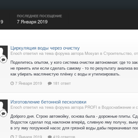
ПОСЛЕДНЕЕ ПОСЕЩЕНИЕ
19
7 Января 2019
Циркуляция воды через очистку
Enoch ответил на тема форума автора Mosyan в
Строительство, о
Поделитесь опытом, у кого система очистки автономная: где то 
не принять или если сделать самому - то по результату анализа в
как убирать маслянистую плёнку с воды и утилизировать.
7 Января 2019
181 ответ
Изготовление бетонной песколовки
Enoch ответил на тема форума автора PROFI в
Водоснабжение и с
Доброго дня. Строю автомойку, основа была - дорожные плиты. С
Водосток сделал под наклоном вперёд, сливную яму получу, вынув
в эту яму погружной насос для грязной воды дабы перекачивал посл
7 Января 2019
419 ответов