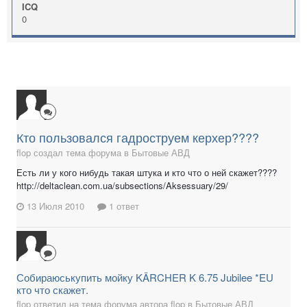
ICQ
0
Кто пользовался гадроструем керхер????
flop создал тема форума в
Бытовые АВД
Есть ли у кого нибудь такая штука и кто что о ней скажет????
http://deltaclean.com.ua/subsections/Aksessuary/29/
13 Июля 2010
1 ответ
Собираюськупить мойку KÄRCHER K 6.75 Jubilee *EU
кто что скажет.
flop ответил на тема форума автора flop в
Бытовые АВД