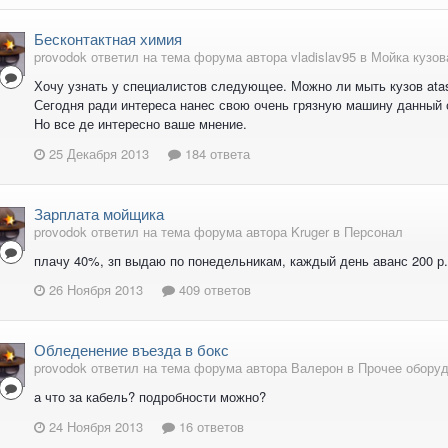
Бесконтактная химия
provodok ответил на тема форума автора vladislav95 в
Мойка кузов
Хочу узнать у специалистов следующее. Можно ли мыть кузов atas
Сегодня ради интереса нанес свою очень грязную машину данный с
Но все де интересно ваше мнение.
25 Декабря 2013
184 ответа
Зарплата мойщика
provodok ответил на тема форума автора Kruger в
Персонал
плачу 40%, зп выдаю по понедельникам, каждый день аванс 200 р.
26 Ноября 2013
409 ответов
Обледенение въезда в бокс
provodok ответил на тема форума автора Валерон в
Прочее обору
а что за кабель? подробности можно?
24 Ноября 2013
16 ответов