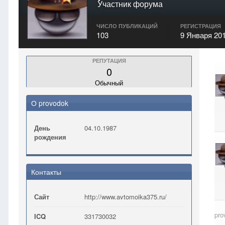
Участник форума
ЧИСЛО ПУБЛИКАЦИЙ
РЕГИСТРАЦИЯ
103
9 Января 20
РЕПУТАЦИЯ
0
Обычный
О provodok
День
04.10.1987
рождения
Контакты
Сайт
http://www.avtomoika375.ru/
pro
ICQ
331730032