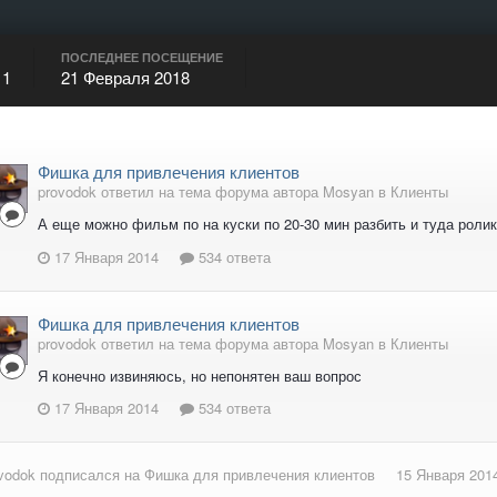
ПОСЛЕДНЕЕ ПОСЕЩЕНИЕ
11
21 Февраля 2018
Фишка для привлечения клиентов
provodok ответил на тема форума автора Mosyan в
Клиенты
А еще можно фильм по на куски по 20-30 мин разбить и туда ролики
17 Января 2014
534 ответа
Фишка для привлечения клиентов
provodok ответил на тема форума автора Mosyan в
Клиенты
Я конечно извиняюсь, но непонятен ваш вопрос
17 Января 2014
534 ответа
vodok
подписался на
Фишка для привлечения клиентов
15 Января 201