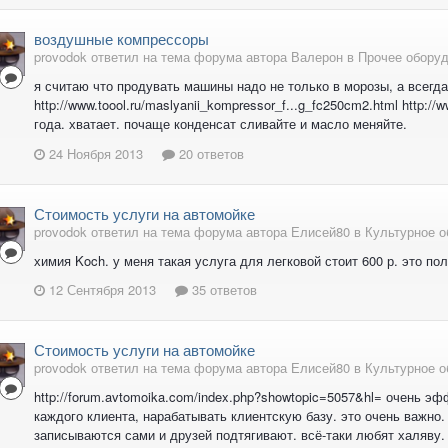
воздушные компрессоры
provodok ответил на тема форума автора Валерон в
Прочее обору
я считаю что продувать машины надо не только в морозы, а всегда.
http://www.toool.ru/maslyanii_kompressor_f...g_fc250cm2.html http://
года. хватает. почаще конденсат сливайте и масло меняйте.
24 Ноября 2013
20 ответов
Стоимость услуги на автомойке
provodok ответил на тема форума автора Елисей80 в
Культурное 
химия Koch. у меня такая услуга для легковой стоит 600 р. это по
12 Сентября 2013
35 ответов
Стоимость услуги на автомойке
provodok ответил на тема форума автора Елисей80 в
Культурное 
http://forum.avtomoika.com/index.php?showtopic=5057&hl= очень 
каждого клиента, нарабатывать клиентскую базу. это очень важно
записываются сами и друзей подтягивают. всё-таки любят халяву. 