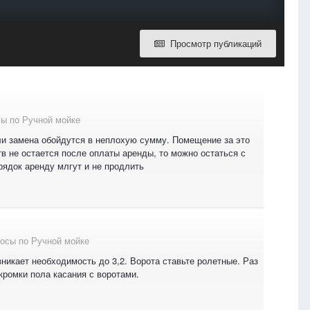
Просмотр публикаций
ы по Ручной мойке
или замена обойдутся в неплохую сумму. Помещение за это
тв не остается после оплаты аренды, то можно остаться с
рядок аренду млгут и не продлить
осы по Ручной мойке
озникает необходимость до 3,2. Ворота ставьте ролетные. Раз
кромки пола касания с воротами.