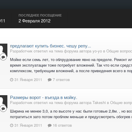
ПОСЛЕДНЕЕ ПОСЕЩЕНИЕ
011
2 Февраля 2012
предлагают купить бизнес. чешу репу...
Разработчик ответил на тема форума автора yo-yo в
Общие вопрос
Мойке если семь лет, то облрудование явно на пределе. Ремонт 
время эксплуатации тоже потребует вложений. Так что если средс
комплексом, требующим вложений, а после приведения всего в по
31 Января 2011
7 ответов
Размеры ворот - въезда в мойку.
Разработчик ответил на тема форума автора Takeshi в
Общие вопр
Ширина не менее 3,0, а по высоте у нас были готовые 2,8м. , но в
потратиться зато потом проблем меньше и предусмотреть обогрев 
31 Января 2011
16 ответов