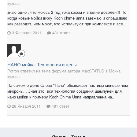
кузова
знаю одно , что моюсь 2 год тока кохом и вполне доволен!!! Но
когда новые мойки вижу Koch chime unna заезжаю и спрашиваю
как разводят, чем моют, что используют при комплексе и все...
3 Февраля 2011
481 ответ
НАНО мойка. Технология и цены
Potron ответил на тема форума автора MaxSTATUS в
Мойка
кузова
На самом о деле Слово "Нано" обозначает частицы меньше чем
микроны... Зная это, вся технология создания шампуней для
нано мойки к примеру Koch Chime Unna направленна на...
28 Января 2011
481 ответ
Язык
Тема