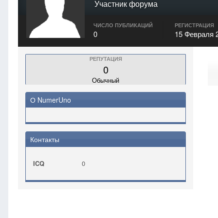
Участник форума
ЧИСЛО ПУБЛИКАЦИЙ
РЕГИСТРАЦИЯ
0
15 Февраля 
РЕПУТАЦИЯ
0
Обычный
О NumerUno
Контакты
ICQ
0
Главная
NumerUno