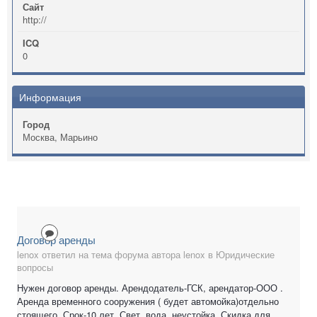
Сайт
http://
ICQ
0
Информация
Город
Москва, Марьино
Договор аренды
lenox ответил на тема форума автора lenox в
Юридические
вопросы
Нужен договор аренды. Арендодатель-ГСК, арендатор-ООО .
Аренда временного сооружения ( будет автомойка)отдельно
стоящего. Срок-10 лет. Свет, вода, неустойка. Скидка для...