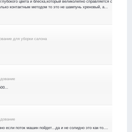
глубокого цвета и блеска,который великолепно справляется с
олько контактным методом то это не шампунь хреновый, а...
ование для уборки салона
удование
00...
удование
о если поток машин пойдет...да и не солидно это как-то....