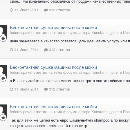
свое....мы изначально отказались от продажи некачественных това
11 Июля 2011
312 ответов
Бесконтактная сушка машины после мойки
fedorov.pavel ответил на тема форума автора Konstantin_piter в
Про
цена забывается,а качество остается цель удешевить услугу или 
11 Июля 2011
312 ответов
Бесконтактная сушка машины после мойки
fedorov.pavel ответил на тема форума автора Konstantin_piter в
Про
а Вы посчитайте на сколько машин концентрата хватит+общую сто
11 Июля 2011
312 ответов
Бесконтактная сушка машины после мойки
fedorov.pavel ответил на тема форума автора Konstantin_piter в
Про
Так для этих же целей есть евро шампунь-twin shampoo а по воску
концентрированность состава-10 гр на литр