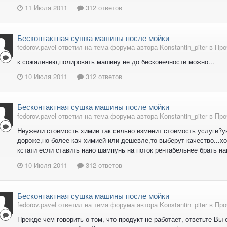
11 Июля 2011
312 ответов
Бесконтактная сушка машины после мойки
fedorov.pavel ответил на тема форума автора Konstantin_piter в
Про
к сожалению,полировать машину не до бесконечности можно...
10 Июля 2011
312 ответов
Бесконтактная сушка машины после мойки
fedorov.pavel ответил на тема форума автора Konstantin_piter в
Про
Неужели стоимость химии так сильно изменит стоимость услуги?ув
дороже,но более кач химией или дешевле,то выберут качество...хо
кстати если ставить нано шампунь на поток рентабельнее брать на
10 Июля 2011
312 ответов
Бесконтактная сушка машины после мойки
fedorov.pavel ответил на тема форума автора Konstantin_piter в
Про
Прежде чем говорить о том, что продукт не работает, ответьте Вы