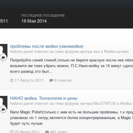
ПОСЛЕДНЕЕ ПОСЕЩЕНИЕ
2011
19 Мая 2014
проблемы после мойки (наномойки)
fedorov.pavel ответил на тема форума автора ess в
Мойка кузова
Попробуйте синей глиной,только не берите красную после нее обя
возьмите им тоже убрать можно. П.С.Нано-мойку за 15 минут сдел
всего развод это был...
17 Августа 2011
9 ответов
НАНО мойка. Технология и цены
fedorov.pavel ответил на тема форума автора MaxSTATUS в
Мойка 
Nano Magic Polish(только с ним есть не большие проблемы, т.к про
упаковках по 1 литру,является более концентрированным, а Magic 
будет чуть лучше
25 Июля 2011
481 ответ