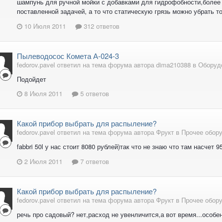
шампунь для ручной мойки с добавками для гидрофобности,более 
поставленной задачей, а то что статическую грязь можно убрать т
10 Июля 2011
312 ответов
Пылеводосос Комета А-024-3
fedorov.pavel ответил на тема форума автора dima210388 в
Оборуд
Подойдет
8 Июля 2011
5 ответов
Какой прибор выбрать для распыление?
fedorov.pavel ответил на тема форума автора Фрукт в
Прочее обор
fabbri 50l у нас стоит 8080 рублей)так что не знаю что там насчет 95
2 Июля 2011
7 ответов
Какой прибор выбрать для распыление?
fedorov.pavel ответил на тема форума автора Фрукт в
Прочее обор
речь про садовый? нет,расход не увенличится,а вот время...особенн