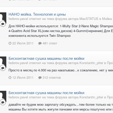
НАНО мойка. Технология и цены
fedorov.pavel ответил на тема форума автора MaxSTATUS в
Мойка 
Для НАНО-мойки используются: 1-Multy Star 2-Nano Magic Shampoo 
4-Quattro Acid Star XL(хим.чистка дисков) 4-Gummi(чернение) Для
компонента используется Twin Shampoo
22 Июля 2011
481 ответ
Бесконтактная сушка машины после мойки
fedorov.pavel ответил на тема форума автора Konstantin_piter в
Про
Просто в месяц по 4.000 на раз накатываю...к сожалению, нет у м
12 Июля 2011
312 ответов
Бесконтактная сушка машины после мойки
fedorov.pavel ответил на тема форума автора Konstantin_piter в
Про
давайте не будем мою зарплату обсуждать...тем более только на т
машины Вы хотите мыть жигули пачками или мерсы поштучно или в