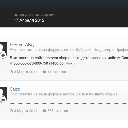
ПОСЛЕДНЕЕ ПОСЕЩЕНИЕ
1
17 Апреля 2012
Ремонт АВД
Риф ответил на тема форума автора Дубровин Владимир в
Профе
В каталоге на сайте cometa-shop.ru есть деталировки к мойкам Com
K 300-500-570-600-750 (1400 об./мин.).
3 Марта 2011
11 ответов
Смех
Риф ответил на тема форума автора SaDa в
Комната отдыха
............................................................................................
3 Марта 2011
556 ответов