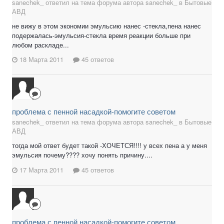
sanechek_ ответил на тема форума автора sanechek_ в
Бытовые
АВД
не вижу в этом экономии эмульсию нанес -стекла,пена нанес
подержалась-эмульсия-стекла время реакции больше при
любом раскладе...
18 Марта 2011
45 ответов
проблема с пенной насадкой-помогите советом
sanechek_ ответил на тема форума автора sanechek_ в
Бытовые
АВД
тогда мой ответ будет такой -ХОЧЕТСЯ!!!! у всех пена а у меня
эмульсия почему???? хочу понять причину....
17 Марта 2011
45 ответов
проблема с пенной насадкой-помогите советом