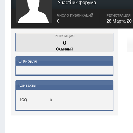
Участник форума
ЧИСЛО ПУБЛИКАЦИЙ
РЕГИСТРАЦИЯ
0
28 Марта 20
РЕПУТАЦИЯ
0
Обычный
О Киpилл
Контакты
ICQ
0
Главная
Киpилл