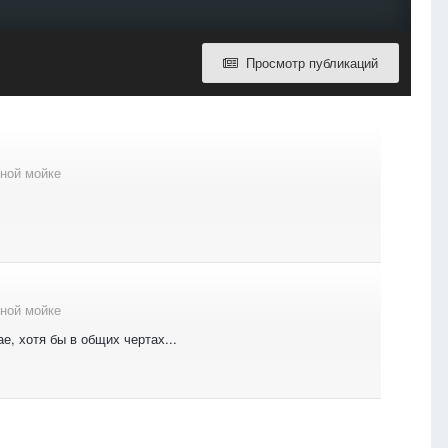
Просмотр публикаций
ной мойке
ной мойке
е, хотя бы в общих чертах...