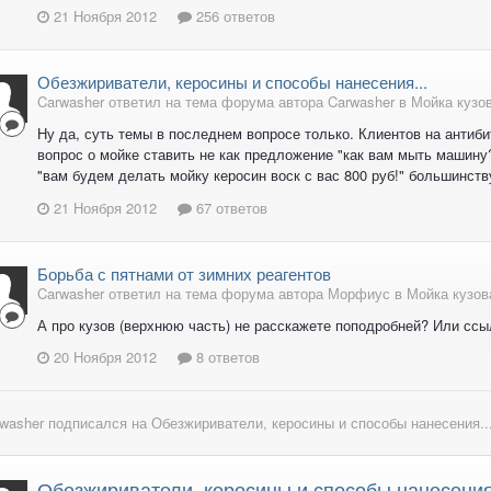
21 Ноября 2012
256 ответов
Обезжириватели, керосины и способы нанесения...
Carwasher ответил на тема форума автора Carwasher в
Мойка кузо
Ну да, суть темы в последнем вопросе только. Клиентов на антиби
вопрос о мойке ставить не как предложение "как вам мыть машину
"вам будем делать мойку керосин воск с вас 800 руб!" большинств
21 Ноября 2012
67 ответов
Борьба с пятнами от зимних реагентов
Carwasher ответил на тема форума автора Морфиус в
Мойка кузов
А про кузов (верхнюю часть) не расскажете поподробней? Или ссы
20 Ноября 2012
8 ответов
washer
подписался на
Обезжириватели, керосины и способы нанесения..
Обезжириватели, керосины и способы нанесения.