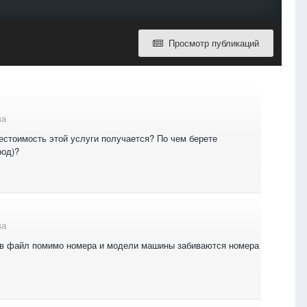
Просмотр публикаций
ва
естоимость этой услуги получается? По чем берете
род)?
ва
 и в файл помимо номера и модели машины забиваются номера