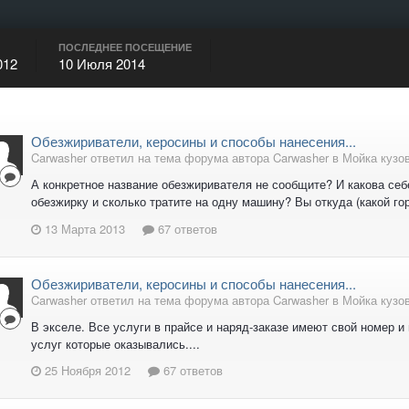
ПОСЛЕДНЕЕ ПОСЕЩЕНИЕ
012
10 Июля 2014
Обезжириватели, керосины и способы нанесения...
Carwasher ответил на тема форума автора Carwasher в
Мойка кузо
А конкретное название обезжиривателя не сообщите? И какова себ
обезжирку и сколько тратите на одну машину? Вы откуда (какой го
13 Марта 2013
67 ответов
Обезжириватели, керосины и способы нанесения...
Carwasher ответил на тема форума автора Carwasher в
Мойка кузо
В экселе. Все услуги в прайсе и наряд-заказе имеют свой номер
услуг которые оказывались....
25 Ноября 2012
67 ответов