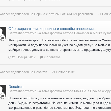
washer
подписался на
Борьба с пятнами от зимних реагентов
21 Ноябр
Обезжириватели, керосины и способы нанесения...
Carwasher ответил на тема форума автора Carwasher в
Мойка кузо
Фактора только два: Платежеспособность вашего населения Умен
мойщиками. Я веду персональный учет по видам услуг на мойке и м
мойщик точнее девушка за все это время смогла продавать услугу 
21 Ноября 2012
67 ответов
washer
подписался на
Dosatron
21 Ноября 2012
Dosatron
Carwasher ответил на тема форума автора MA-FRA в
Прочее обору
Привет всем! Вложу и свое мнение в копилочку, на днях приобрел 
день. Видимые результаты: Нанесение химии на машину от 30 до 6
как распыление в разы более качественное Эмульсия не скатываетс