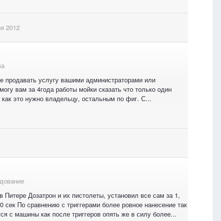
я 2012
ва
ие продавать услугу вашими администраторами или
огу вам за 4года работы мойки сказать что только один
как это нужно владельцу, остальным по фиг. С...
дование
в Питере Дозатрон и их пистолеты, установил все сам за 1,
0 сек По сравнению с триггерами более ровное нанесение так
я с машины как после триггеров опять же в силу более...