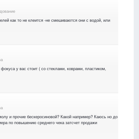
дование
елей как то не клеится -не смешиваются они с водой, или
ва
фокуса у вас стоит ( со стеклами, коврами, пластиком,
ва
молу и прочие бескеросиновой? Какой например? Каюсь но до
имера по повышению среднего чека затсчет продажи