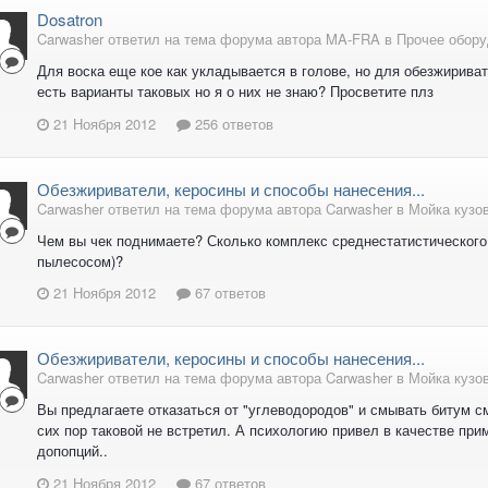
Dosatron
Carwasher ответил на тема форума автора MA-FRA в
Прочее обору
Для воска еще кое как укладывается в голове, но для обезжириват
есть варианты таковых но я о них не знаю? Просветите плз
21 Ноября 2012
256 ответов
Обезжириватели, керосины и способы нанесения...
Carwasher ответил на тема форума автора Carwasher в
Мойка кузо
Чем вы чек поднимаете? Сколько комплекс среднестатистического 
пылесосом)?
21 Ноября 2012
67 ответов
Обезжириватели, керосины и способы нанесения...
Carwasher ответил на тема форума автора Carwasher в
Мойка кузо
Вы предлагаете отказаться от "углеводородов" и смывать битум с
сих пор таковой не встретил. А психологию привел в качестве пр
допопций..
21 Ноября 2012
67 ответов