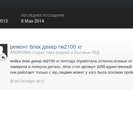
ПОСЛЕДНЕЕ ПОСЕЩЕНИЕ
2013
8 Мая 2014
ремонт блек декер rw2100 xr
ANDRON64 создал тема форума в
Бытовые АВД
мойка блек декер rw2100 xr полгода отработала отлично,осенью о
замерзла и лопнула деталь ,блок стоп артикул 2256.единственный 
они работают только с юр.лицами.может у кого была похожая проб
28 Октября 2013