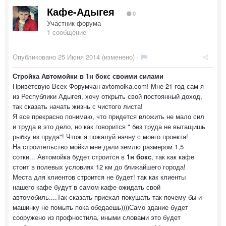
Кафе-Адыгея
0
Участник форума
1 сообщение
Опубликовано
25 Июня 2014
(изменено) ·
Стройка Автомойки в 1н бокс своими силами
Приветсвую Всех Форумчан avtomoika.com! Мне 21 год сам я
из Республики Адыгея, хочу открыть свой постоянный доход,
так сказать начать жизнь с чистого листа!
Я все прекрасно понимаю, что придется вложить не мало сил
и труда в это дело, но как говорится " без труда не вытащишь
рыбку из пруда"! Чтож я пожалуй начну с моего проекта!
На строительство мойки мне дали землю размером 1,5
сотки... Автомойка будет строится в
1н бокс
, так как кафе
стоит в полевых условиях 12 км до ближайшего города!
Места для клиентов строится не будет! так как клиенты
нашего кафе будут в самом кафе ожидать свой
автомобиль....Так сказать приехал покушать так почему бы и
машинку не помыть пока обедаешь))))Само здание будет
сооружено из профностила, иными словами это будет