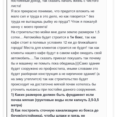
постоянный доход, так сказать начать жизнь с чистого
листа!
Я все прекрасно понимаю, что придется вложить не
мало сил и труда в это дело, но как говорится " без
труда не вытащишь рыбку из пруда"! Чтож я пожалуй
начну с моего проекта!
На строительство мойки мне дали землю размером 1,5
сотки... Автомойка будет строится в
1н бокс
, так как
кафе стоит в полевых условиях 12 км до ближайшего
города! Места для клиентов строится не будет! так как
клиенты нашего кафе будут в самом кафе ожидать свой
автомобиль....Так сказать приехал покушать так почему
бы и машинку не помыть пока обедаешь))))Само здание
будет сооружено из профностила, иными словами это
будет разборная конструкция а не кирпичное здание! (а
на зиму утеплится) так как строительство будет
происходит на достаточно мягкой почве хотелось бы
уточнить ньюансы при постойке данного сооружения.
1) Каких размеров должен быть фундамент если
почва мягкая (грунтовые воды если капнуть 2,5-3,5
метра)
2) Как построить сточную канализацию из бокса до
бочек(отстойника), чтобы шлаки и грязь не