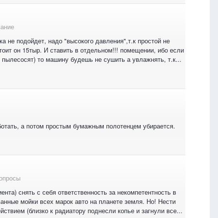
вание
а не подойдет, надо "высокого давления",т.к простой не
оит он 15тыр. И ставить в отдельном!!! помещении, ибо если
 пылесосят) то машину будешь не сушить а увлажнять, т.к...
ботать, а потом простым бумажным полотенцем убирается.
опросы
ента) снять с себя ответственность за некомпетентность в
анные мойки всех марок авто на планете земля. Но! Нести
ствием (близко к радиатору поднесли копье и загнули все...