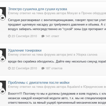
Электро сушилка для сушки кузова
Eremey ответил на тема форума автора Mosyan в
Прочее оборудо
Сегодня разговаривал с вентиляционщиками, говорят простая улитк
продавит щелевую насадку до требуемого давления и объема. А ст
воздух забирать непосредственно из "сухой" зоны (где протирают и
23 Сентября 2010
141 ответ
Удаление тонировки
Eremey ответил на тема форума автора jersi в
Уборка салона
вроде без скрабика обходились. Дайте ему несколько секунд пора
22 Сентября 2010
187 ответов
Проблемы с двигателем после мойки
Eremey ответил на тема форума автора Aqualand в
Юридические в
Воооттт!!! Поэтому-то мы и должны (уведомив и взяв подпись с кли
нюансах каждой конкретной модели авто, т.к. мы не специализиров
ответственность за явный ущерб причиненный механическим воздей