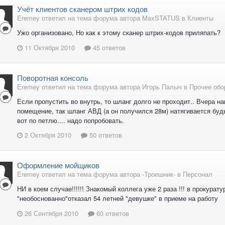
Учёт клиентов сканером штрих кодов
Eremey ответил на тема форума автора MaxSTATUS в
Клиенты
Ужо организовано, Но как к этому сканер штрих-кодов приляпать?
11 Октября 2010
45 ответов
Поворотная консоль
Eremey ответил на тема форума автора Игорь Палыч в
Прочее обо
Если пропустить во внутрь, то шланг долго не проходит.. Вчера н
помещение, так шланг АВД (а он получился 28м) натягивается буд
вот по петлю.... надо попробовать.
2 Октября 2010
50 ответов
Оформление мойщиков
Eremey ответил на тема форума автора -Троешник- в
Персонал
НИ в коем случае!!!!!! Знакомый коллега уже 2 раза !!! в прокура
"необоснованно"отказал 54 летней "девушке" в приеме на работу
26 Сентября 2010
60 ответов