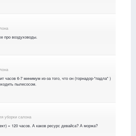
лона
же про воздуховоды.
лона
 часов 6-7 минимум из-за того, что он (торнадор-"падла" )
оходить пылесосом.
я уборки салона
фект) = 120 часов. А каков ресурс девайса? А моржа?