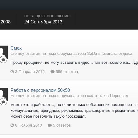
ПОСЛЕДНЕЕ ПОСЕЩЕНИЕ
 2008
24 Сентября 2013
Смех
Eremey ответил на тема форума автора SaDa в
Комната отдыха
Прошу прощения, не могу вставить видео... так вот, ссылочка...: 
3 Февраля 2012
556 ответов
Работа с персоналом 50х50
Eremey ответил на тема форума автора как-то так в
Персонал
может кто и работает..., но если только собственник помещения - 
коммунальные, арендные, рекламные, транспортные и ремонтные и т.
может себе позволить такую "роскошь".
8 Ноября 2010
5 ответов