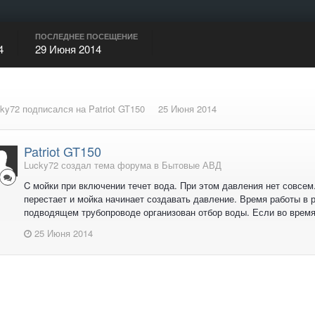
ПОСЛЕДНЕЕ ПОСЕЩЕНИЕ
4
29 Июня 2014
ky72
подписался на
Patriot GT150
25 Июня 2014
Patriot GT150
Lucky72 создал тема форума в
Бытовые АВД
C мойки при включении течет вода. При этом давления нет совсем.
перестает и мойка начинает создавать давление. Время работы в р
подводящем трубопроводе организован отбор воды. Если во время т
25 Июня 2014