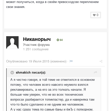
может получиться, когда в своём превосходсве переплюнем
свои знания.
0
Никанорыч
64
Участник форума
1 251 сообщение
Опубликовано
19 Июля 2015
(изменено) ·
shmakich писал(а):
А я честно говоря, в той теме не отметился в основном
потому, что человек всего навсего неумело взялся
рекламировать, а на его за это толкать начали. Я
больше чем уверен, что не во всех технических
вопросах разбирается топикпастер, да и наверняка там
что-то было сделанно и не одним же человеком.
А у нас сразу тема по самые баны и ёжЪ с попкорном.