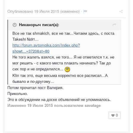
Опубликовано
19 Июля 2015
(изменено) ·
Никанорыч писал(а):
Все не так shmakich, все не так...Читаем здесь, с поста
Takeshi №91...
http://forum.avtomoika.com/index.php?
showt...=3720&st=80
Не того жалеть взялся, не того... Я не отметился т.к. не
мог решить - с какого места плакать начинать? Так до
сих пор и не определился...
Klin так это, еще весьма корректно все расписал...А
бывало и по-другому...
Потом прочитал пост Валерия.
Прикольно.
Это в обсуждении на доске объявлений не упоминалось.
Изменено
19 Июля 2015
пользователем savatage
0