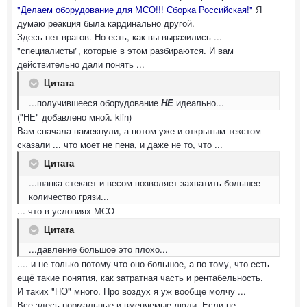
"Делаем оборудование для МСО!!! Сборка Российская!"
Я
думаю реакция была кардинально другой.
Здесь нет врагов. Но есть, как вы выразились ...
"специалисты", которые в этом разбираются. И вам
действительно дали понять ...
Цитата
...получившееся оборудование
НЕ
идеально...
("НЕ" добавлено мной. klin)
Вам сначала намекнули, а потом уже и открытым текстом
сказали ... что моет не пена, и даже не то, что ...
Цитата
...шапка стекает и весом позволяет захватить большее
количество грязи...
... что в условиях МСО
Цитата
...давление большое это плохо...
.... и не только потому что оно большое, а по тому, что есть
ещё такие понятия, как затратная часть и рентабельность.
И таких "НО" много. Про воздух я уж вообще молчу ...
Все здесь нормальные и вменяемые люди. Если не