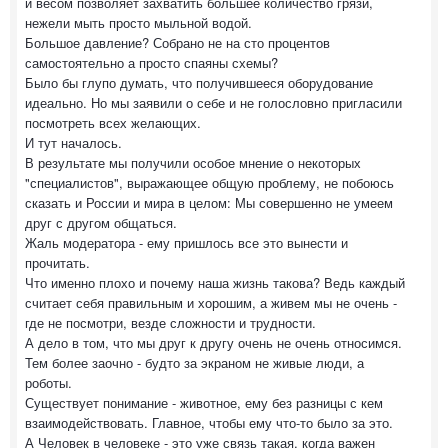
и весом позволяет захватить большее количество грязи,
нежели мыть просто мыльной водой.
Большое давление? Собрано не на сто процентов
самостоятельно а просто спаяны схемы?
Было бы глупо думать, что получившееся оборудование
идеально. Но мы заявили о себе и не голословно пригласили
посмотреть всех желающих.
И тут началось.
В результате мы получили особое мнение о некоторых
"специалистов", выражающее общую проблему, не побоюсь
сказать и России и мира в целом: Мы совершенно не умеем
друг с другом общаться.
Жаль модератора - ему пришлось все это вынести и
прочитать.
Что именно плохо и почему наша жизнь такова? Ведь каждый
считает себя правильным и хорошим, а живем мы не очень -
где не посмотри, везде сложности и трудности.
А дело в том, что мы друг к другу очень не очень относимся.
Тем более заочно - будто за экраном не живые люди, а
роботы.
Существует понимание - животное, ему без разницы с кем
взаимодействовать. Главное, чтобы ему что-то было за это.
А Человек в человеке - это уже связь такая, когда важен