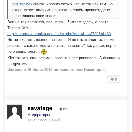
вот тут
почитайте, хорошо хоть у нас не так как там, но
скоро может получиться, когда в своём превосходсве
переплюнем свои знания.
Все не так shmakich, все не так...Читаем здесь, с поста
Takeshi №91...
http://forum.avtomoika.com/index.php?showt...=3720&st=80
Не того жалеть взялся, не того... Я не отметился т.к. не мог
решить - с какого места плакать начинать? Так до сих пор и
не определился...
Klin так это, еще весьма корректно все расписал...А бывало и
по-другому...
Изменено
19 Июля 2015
пользователем Никанорыч
0
savatage
206
Модераторы
11 217 сообщений