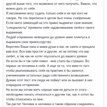
другой выше того, что возможно от него получить. Важно, что
можно дать от себя.
Я несомненно могу судить только себя и ни про кого не
говорю. Но тон переписки в целом был очень скабрезным.
Если некто (имеющий на это право) выдвигал свое мнение,
"специалисты" проявили себя задавливанием любого такого
выражения.
Людей откровенно низводили до уровня ниже плинтуса и
выражали свое превосходство.
Веротяно Ваши папа и мама души в вас не чаяли и прощали
вам все. Все вам простят и другие. но не потому что вас
любят, а так как не хотят опускаться до вашего уровня.
Но если бы я так себя повел - мне стало бы страшно. Во
первых за человека в себе. А еще за то, что вместо того
чтобы реализовывать себя на практике я бы занялся
уничижением остальных ради собственного возвышения.
Думаю этот пост эти люди не поймут или он вызовет в них
очередное отторжение.
Но если мы хотим жить хорошо нам не деться от этого -
необходимо начать относиться к другим так, как я хотел бы
чтобы относились ко мне.
Так растет Человек в человеке и таким образом соединяясь