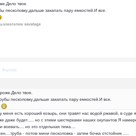
же.Дело твое.
бы песколовку,дальше закапать пару емкостей.И все.
ьзователем savatage
·
Жалоба
ороже.Дело твое.
рубы песколовку,дальше закапать пару емкостей.И все.
.
 у меня есть хороший козырь, они травят нас водой ржавой, в суде я
оже даже будет..... но с этими шестерками наших окупантов Я намер
и воевать.... но это отдельная тема....
н....труба - потом мини песколовка - затем бочка отстойник .....