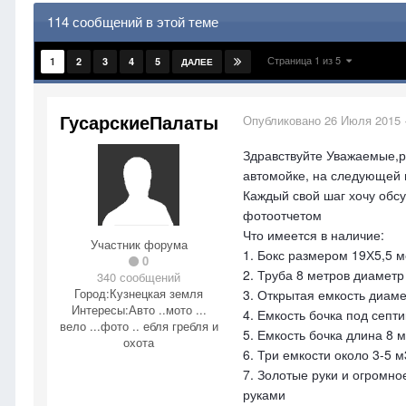
114 сообщений в этой теме
Страница 1 из 5
1
2
3
4
5
ДАЛЕЕ
ГусарскиеПалаты
Опубликовано
26 Июля 2015
Здравствуйте Уважаемые,ре
автомойке, на следующей 
Каждый свой шаг хочу обсу
фотоотчетом
Что имеется в наличие:
Участник форума
1. Бокс размером 19Х5,5 ме
0
2. Труба 8 метров диаметр
340 сообщений
Город:
Кузнецкая земля
3. Открытая емкость диаме
Интересы:
Авто ..мото ...
4. Емкость бочка под септ
вело ...фото .. ебля гребля и
5. Емкость бочка длина 8 
охота
6. Три емкости около 3-5 
7. Золотые руки и огромн
руками