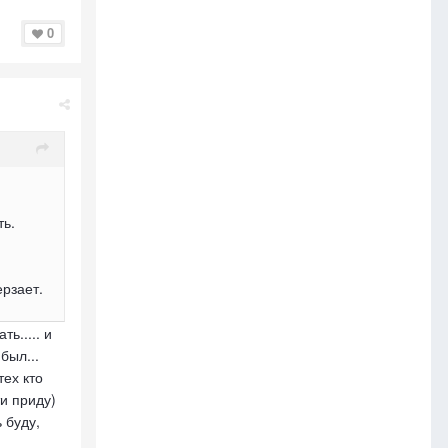
0
ть.
ерзает.
ь..... и
был...
тех кто
ти приду)
 буду,