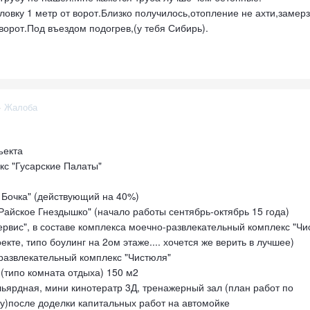
овку 1 метр от ворот.Близко получилось,отопление не ахти,замерз
ворот.Под въездом подогрев,(у тебя Сибирь).
·
Жалоба
ъекта
кс "Гусарские Палаты"
я Бочка" (действующий на 40%)
Райское Гнездышко" (начало работы сентябрь-октябрь 15 года)
ервис", в составе комплекса моечно-развлекательный комплекс "Чи
оекте, типо боулинг на 2ом этаже.... хочется же верить в лучшее)
развлекательный комплекс "Чистюля"
(типо комната отдыха) 150 м2
ьярдная, мини кинотератр 3Д, тренажерный зал (план работ по
)после доделки капитальных работ на автомойке