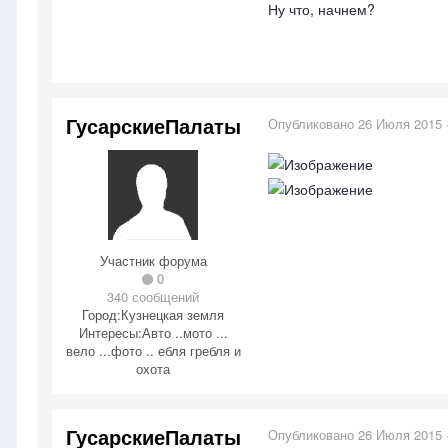
Ну что, начнем?
ГусарскиеПалаты
Опубликовано
26 Июля 2015
Участник форума
0
340 сообщений
Город:
Кузнецкая земля
Интересы:
Авто ..мото ...
вело ...фото .. ебля гребля и
охота
ГусарскиеПалаты
Опубликовано
26 Июля 2015