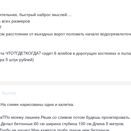
ительная, быстрый наброс мыслей....
 всех размеров
?
ком расстоянии от въездных ворот положить начало водогрязелото
а эта ЧТО?ГДЕ?КОГДА? сидят 6 жлабов в дорогущих костюмах и пыт
ра 5 штук рублей)
·
Жалоба
.На схеме нарисованы одни и калитка.
ов?По моему лишнее.Реши со сливом потом будешь проэктировать.
.Делал бетонные.60 см ширина глубина 100 см.Длина 5 метров.
Трубу не нашел.Мне кажется труба лучше чем бетонные.