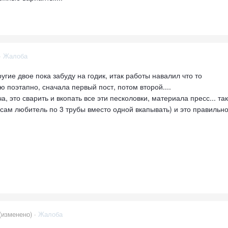
·
Жалоба
угие двое пока забуду на годик, итак работы навалил что то
ю поэтапно, сначала первый пост, потом второй....
, это сварить и вкопать все эти песколовки, материала пресс... так
ы сам любитель по 3 трубы вместо одной вкапывать) и это правильно
(изменено) ·
Жалоба