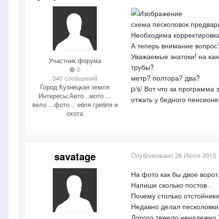
схема песколовок предвар
Необходима корректировка
А теперь внимание вопрос
Уважаемые знатоки! на ка
Участник форума
трубы?
0
метр? полтора? два?
340 сообщений
Город:
Кузнецкая земля
p/s/ Вот что за программ
Интересы:
Авто ..мото ...
отжать у бедного пенсионе
вело ...фото .. ебля гребля и
охота
savatage
Опубликовано
26 Июля 2015
На фото как бы двое ворот
Напиши сколько постов .
Почему столько отстойник
Недавно делал песколовки
Дорого тяжело ненадежно.