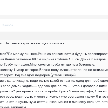
·
Жалоба
рот.На схеме нарисованы одни и калитка.
иков?По моему лишнее.Реши со сливом потом будешь проэктирова
ки.Делал бетонные.60 см ширина глубина 100 см.Длина 5 метров.
о.Трубу не нашел.Мне кажется труба лучше чем бетонные.
коловку 1 метр от ворот.Близко получилось,отопление не ахти,зам
т ворот.Под въездом подогрев,(у тебя Сибирь).
ив в канализацию, надо только какой то там колодец для проб сделат
 к себе домой ходить.... сделаю для понта .... чтобы договор с ними 
зругаюсь? раз приехали стали пробы брать 5 штук штрафа, Я не из 
тся революция если, у меня списочек уже составлен к кому Я в гос
от на это и нужны куча отстойников, может в ливневку если что лить
ожные варианты....