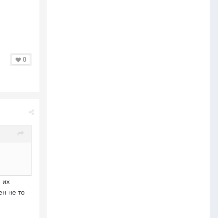
0
 их
ен не то