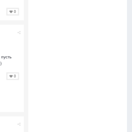
0
 пусть
)
0