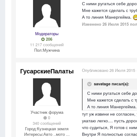
С ними ругаться себе доро
Мне кажется сделать с тру
А то линия Манергейма.
Изменено
26 Июля 2015
пол
Модераторы
206
11 217 сообщений
Пол:
Мужчина
ГусарскиеПалаты
Опубликовано
26 Июля 2015
savatage писал(а):
С ними ругаться себе д
Мне кажется сделать с т
А то линия Манергейма
Участник форума
тут уж извини не согласен,
0
укатаю легко.... пусть дор
340 сообщений
что судиться, Я готов с ним
Город:
Кузнецкая земля
Внутри Я полностью согласе
Интересы:
Авто ..мото ...