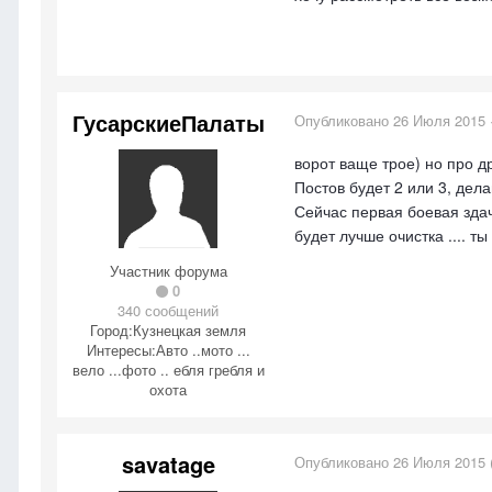
ГусарскиеПалаты
Опубликовано
26 Июля 2015
ворот ваще трое) но про др
Постов будет 2 или 3, дела
Сейчас первая боевая здача
будет лучше очистка .... т
Участник форума
0
340 сообщений
Город:
Кузнецкая земля
Интересы:
Авто ..мото ...
вело ...фото .. ебля гребля и
охота
savatage
Опубликовано
26 Июля 2015