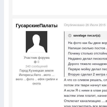
ГусарскиеПалаты
Опубликовано
26 Июля 2015
savatage писал(а):
На фото как бы двое во
Напиши сколько постов .
Почему столько отстойн
Участник форума
Недавно делал песколов
0
Дорого тяжело ненадежн
340 сообщений
Первую мойку делал пес
Город:
Кузнецкая земля
Вторую сделал 2 метра о
Интересы:
Авто ..мото ...
вело ...фото .. ебля гребля и
А что со сливом решать, сл
охота
потом эти твари начнут как
А если Я с ними в хлам ра
мастям этим платит, начне
Отключат канализацию ....в
хочу рассмотреть все возм