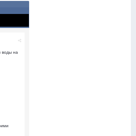
и воды на
оими