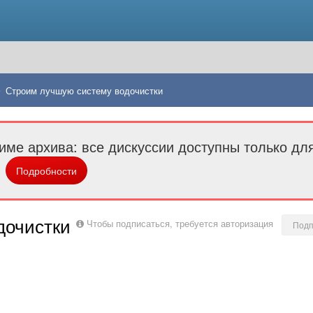
Строим лучшую систему водочистки
име архива: все дискуссии доступны только дл
Подробности
дочистки
Чтобы подписаться, требуется авторизация
Подп