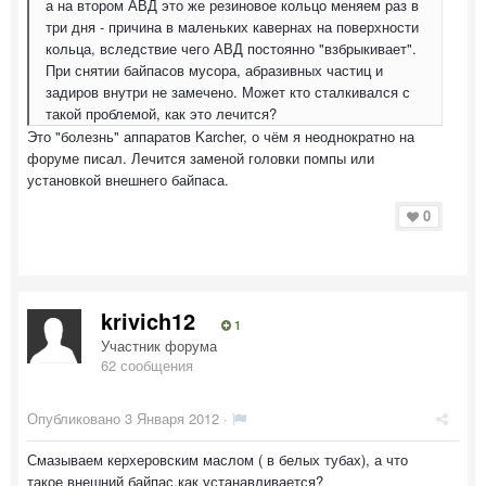
а на втором АВД это же резиновое кольцо меняем раз в
три дня - причина в маленьких кавернах на поверхности
кольца, вследствие чего АВД постоянно "взбрыкивает".
При снятии байпасов мусора, абразивных частиц и
задиров внутри не замечено. Может кто сталкивался с
такой проблемой, как это лечится?
Это "болезнь" аппаратов Karcher, о чём я неоднократно на
форуме писал. Лечится заменой головки помпы или
установкой внешнего байпаса.
0
krivich12
1
Участник форума
62 сообщения
Опубликовано
3 Января 2012
·
Смазываем керхеровским маслом ( в белых тубах), а что
такое внешний байпас,как устанавливается?