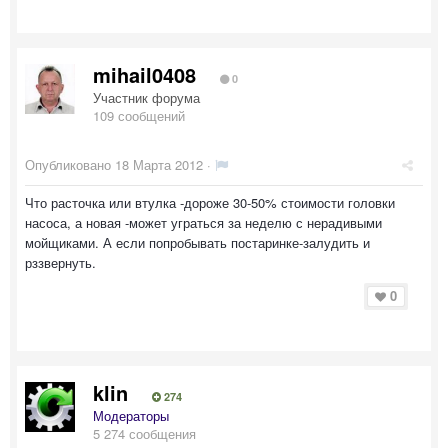
mihail0408
0
Участник форума
109 сообщений
Опубликовано
18 Марта 2012
·
Что расточка или втулка -дороже 30-50% стоимости головки
насоса, а новая -может уграться за неделю с нерадивыми
мойщиками. А если попробывать постаринке-залудить и
рззвернуть.
0
klin
274
Модераторы
5 274 сообщения