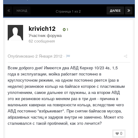
НАЗАД
ДАЛЕЕ
Страница 1 из 2
krivich12
1
Участник форума
62 сообщения
Опубликовано
2 Января 2012
·
Всем доброго дня! Имеются два АВД Керхер 10/23 4s, 1,5
года в эксплуатации, мойка работает постоянно в
круглосуточном режиме, на одном постоянно рвется (раз в
неделю) резиновое кольцо на байпасе которое с пластиковым
уплотнением, самое дальнее от пружины, а на втором АВД
это же резиновое кольцо меняем раз в три дня - причина в
маленьких кавернах на поверхности кольца, вследствие чего
АВД постоянно "взбрыкивает". При снятии байпасов мусора,
абразивных частиц и задиров внутри не замечено. Может кто
сталкивался с такой проблемой, как это лечится?
0