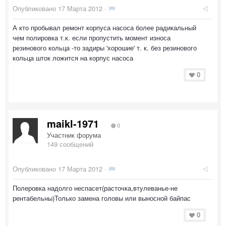
Опубликовано
17 Марта 2012
·
А кто пробывал ремонт корпуса насоса более радикальный
чем полировка т.к. если пропустить момент износа
резинового кольца -то задиры 'хорошие' т. к. без резинового
кольца шток ложится на корпус насоса
0
maikl-1971
0
Участник форума
149 сообщений
Опубликовано
17 Марта 2012
·
Полеровка надолго неспасет(расточка,втулеванье-не
рентабельны)Только замена головы или выносной байпас
0