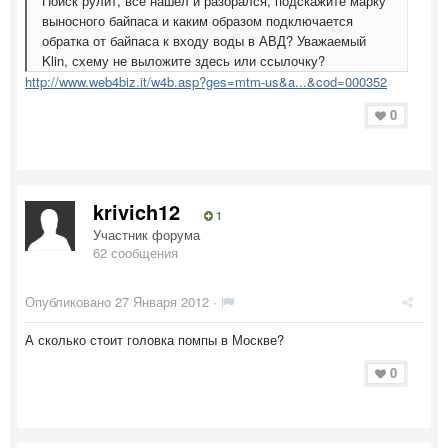
Поиск рулит, все нашел и разорался, подскажите марку
выносного байпаса и каким образом подключается
обратка от байпаса к входу воды в АВД? Уважаемый
Klin, схему не выложите здесь или ссылочку?
http://www.web4biz.it/w4b.asp?ges=mtm-us&a...&cod=000352
0
krivich12
1
Участник форума
62 сообщения
Опубликовано
27 Января 2012
·
А сколько стоит головка помпы в Москве?
0