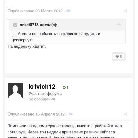
Опубликовано
23 Марта 2012
·
neket0713 писал(а):
... А если попробывать постаринке-залудить и
рззвернуть.
На недельку хватит.
0
krivich12
1
Участник форума
62 сообщения
Опубликовано
16 Апреля 2012
·
Заменили на одном керхере голову, вместе с работой отдал
15000руб. Через три недели при замене резинок байпаса
опять сильный задир!!! Что за хрень такая с запчастями