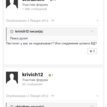
Участник форума
1 086 сообщений
Опубликовано
3 Января 2012
·
krivich12 писал(а):
Поиск рулит
Пистолет у вас не подкапывает? Или соединения шланга ВД?
0
krivich12
1
Участник форума
62 сообщения
Опубликовано
3 Января 2012
·
chinahem писал(а):