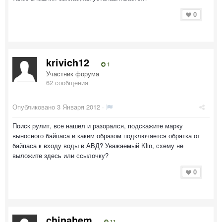
0
krivich12
1
Участник форума
62 сообщения
Опубликовано
3 Января 2012
·
Поиск рулит, все нашел и разорался, подскажите марку
выносного байпаса и каким образом подключается обратка от
байпаса к входу воды в АВД? Уважаемый Klin, схему не
выложите здесь или ссылочку?
0
chinahem
11